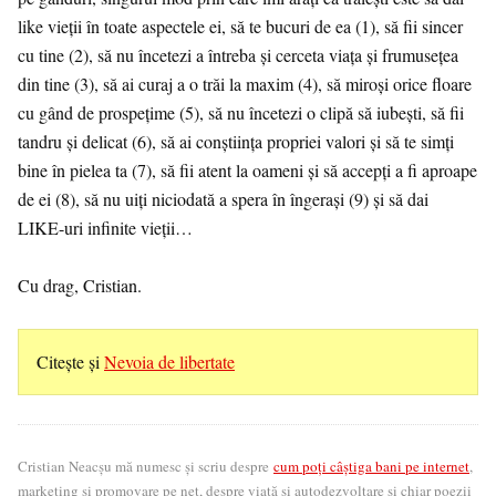
like vieții în toate aspectele ei, să te bucuri de ea (1), să fii sincer
cu tine (2), să nu încetezi a întreba și cerceta viața și frumusețea
din tine (3), să ai curaj a o trăi la maxim (4), să miroși orice floare
cu gând de prospețime (5), să nu încetezi o clipă să iubești, să fii
tandru și delicat (6), să ai conștiința propriei valori și să te simți
bine în pielea ta (7), să fii atent la oameni și să accepți a fi aproape
de ei (8), să nu uiți niciodată a spera în îngerași (9) și să dai
LIKE-uri infinite vieții…
Cu drag, Cristian.
Citește și
Nevoia de libertate
Cristian Neacșu mă numesc și scriu despre
cum poți câștiga bani pe internet
,
marketing si promovare pe net, despre viață și autodezvoltare și chiar poezii