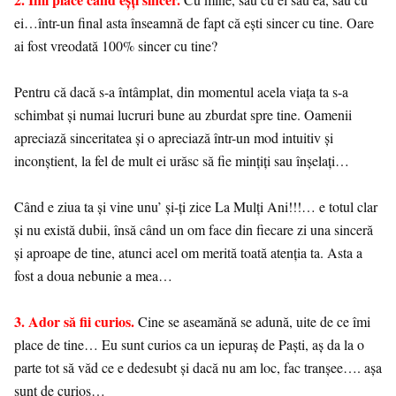
ei…într-un final asta înseamnă de fapt că ești sincer cu tine. Oare
ai fost vreodată 100% sincer cu tine?
Pentru că dacă s-a întâmplat, din momentul acela viața ta s-a
schimbat și numai lucruri bune au zburdat spre tine. Oamenii
apreciază sinceritatea și o apreciază într-un mod intuitiv și
inconștient, la fel de mult ei urăsc să fie mințiți sau înșelați…
Când e ziua ta și vine unu’ și-ți zice La Mulți Ani!!!… e totul clar
și nu există dubii, însă când un om face din fiecare zi una sinceră
și aproape de tine, atunci acel om merită toată atenția ta. Asta a
fost a doua nebunie a mea…
3. Ador să fii curios.
Cine se aseamănă se adună, uite de ce îmi
place de tine… Eu sunt curios ca un iepuraș de Paști, aș da la o
parte tot să văd ce e dedesubt și dacă nu am loc, fac tranșee…. așa
sunt de curios…