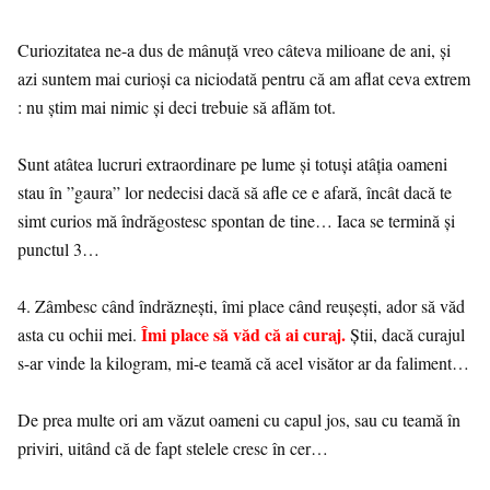
Curiozitatea ne-a dus de mânuță vreo câteva milioane de ani, și
azi suntem mai curioși ca niciodată pentru că am aflat ceva extrem
: nu știm mai nimic și deci trebuie să aflăm tot.
Sunt atâtea lucruri extraordinare pe lume și totuși atâția oameni
stau în ”gaura” lor nedecisi dacă să afle ce e afară, încât dacă te
simt curios mă îndrăgostesc spontan de tine… Iaca se termină și
punctul 3…
4. Zâmbesc când îndrăznești, îmi place când reușești, ador să văd
Îmi place să văd că ai curaj.
asta cu ochii mei.
Știi, dacă curajul
s-ar vinde la kilogram, mi-e teamă că acel visător ar da faliment…
De prea multe ori am văzut oameni cu capul jos, sau cu teamă în
priviri, uitând că de fapt stelele cresc în cer…