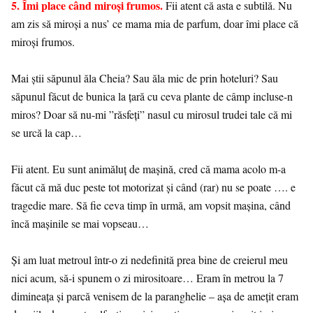
5. Îmi place când miroși frumos.
Fii atent că asta e subtilă. Nu
am zis să miroși a nus’ ce mama mia de parfum, doar îmi place că
miroși frumos.
Mai știi săpunul ăla Cheia? Sau ăla mic de prin hoteluri? Sau
săpunul făcut de bunica la țară cu ceva plante de câmp incluse-n
miros? Doar să nu-mi ”răsfeți” nasul cu mirosul trudei tale că mi
se urcă la cap…
Fii atent. Eu sunt animăluț de mașină, cred că mama acolo m-a
făcut că mă duc peste tot motorizat și când (rar) nu se poate …. e
tragedie mare. Să fie ceva timp în urmă, am vopsit mașina, când
încă mașinile se mai vopseau…
Și am luat metroul într-o zi nedefinită prea bine de creierul meu
nici acum, să-i spunem o zi mirositoare… Eram în metrou la 7
dimineața și parcă venisem de la paranghelie – așa de amețit eram