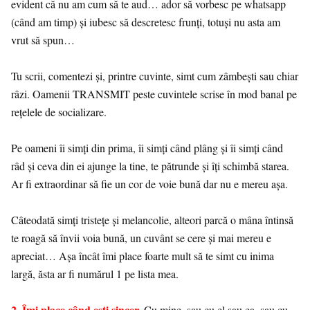
evident că nu am cum să te aud… ador să vorbesc pe whatsapp
(când am timp) și iubesc să descretesc frunți, totuși nu asta am
vrut să spun…
Tu scrii, comentezi și, printre cuvinte, simt cum zâmbești sau chiar
râzi. Oamenii TRANSMIT peste cuvintele scrise în mod banal pe
rețelele de socializare.
Pe oameni îi simți din prima, îi simți când plâng și îi simți când
râd și ceva din ei ajunge la tine, te pătrunde și îți schimbă starea.
Ar fi extraordinar să fie un cor de voie bună dar nu e mereu așa.
Câteodată simți tristețe și melancolie, alteori parcă o mâna întinsă
te roagă să învii voia bună, un cuvânt se cere și mai mereu e
apreciat… Așa încât îmi place foarte mult să te simt cu inima
largă, ăsta ar fi numărul 1 pe lista mea.
2. Îmi place când eșți sincer.
Cu mine, sau cu el sau ea, sau cu