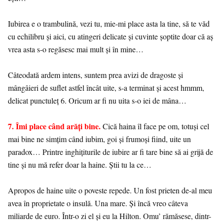
Iubirea e o trambulină, vezi tu, mie-mi place asta la tine, să te văd
cu echilibru și aici, cu atingeri delicate și cuvinte șoptite doar că aș
vrea asta s-o regăsesc mai mult și în mine…
Câteodată ardem intens, suntem prea avizi de dragoste și
mângâieri de suflet astfel încât uite, s-a terminat și acest hmmm,
delicat punctuleț 6. Oricum ar fi nu uita s-o iei de mâna…
7. Îmi place când arăți bine.
Cică haina îl face pe om, totuși cel
mai bine ne simțim când iubim, goi și frumoși fiind, uite un
paradox… Printre inghițiturile de iubire ar fi tare bine să ai grijă de
tine și nu mă refer doar la haine. Știi tu la ce…
Apropos de haine uite o poveste repede. Un fost prieten de-al meu
avea în proprietate o insulă. Una mare. Și încă vreo câteva
miliarde de euro. Într-o zi el și eu la Hilton. Omu’ rămăsese, dintr-