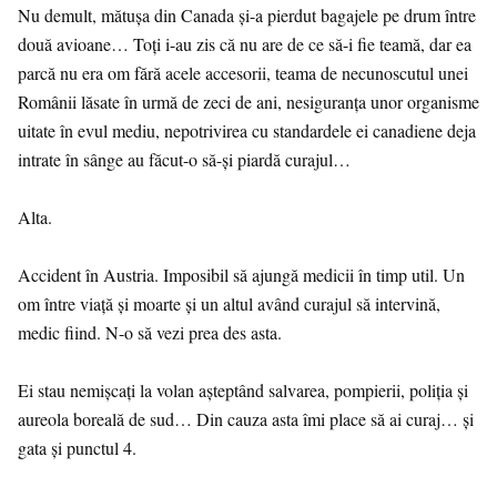
Nu demult, mătușa din Canada și-a pierdut bagajele pe drum între
două avioane… Toți i-au zis că nu are de ce să-i fie teamă, dar ea
parcă nu era om fără acele accesorii, teama de necunoscutul unei
Românii lăsate în urmă de zeci de ani, nesiguranța unor organisme
uitate în evul mediu, nepotrivirea cu standardele ei canadiene deja
intrate în sânge au făcut-o să-și piardă curajul…
Alta.
Accident în Austria. Imposibil să ajungă medicii în timp util. Un
om între viață și moarte și un altul având curajul să intervină,
medic fiind. N-o să vezi prea des asta.
Ei stau nemișcați la volan așteptând salvarea, pompierii, poliția și
aureola boreală de sud… Din cauza asta îmi place să ai curaj… și
gata și punctul 4.