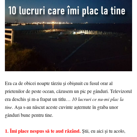
Era ca de obicei noapte târziu și obișnuit cu fusul orar al
prietenilor de peste ocean, căzusem un pic pe gânduri. Televizorul
era deschis și m-a frapat un titlu…
10 lucruri ce nu-mi plac la
tine
. Așa s-au născut aceste cuvinte așternute în graba unor
gânduri bune pentru tine.
1. Îmi place nespus să te aud râzând.
Știi, eu aici și tu acolo,