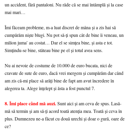
un accident, fără pantaloni. Nu râde că se mai întâmplă și la case
mai mari…
Îmi făceam probleme, m-a luat discret de mâna și a zis hai să
cumpărăm niște blugi. Nu pot să-ți spun cât de bine îi veneau, un
milion juma’ au costat… Dar el se simțea bine, și asta e tot.
Simțindu-se bine, stăteau bine pe el și totul avea sens.
Nu ai nevoie de costume de 10.000 de euro bucata, nici de
cravate de sute de euro, dacă vrei mergem și cumpărăm dar când
am zis că-mi place să arăți bine de fapt am avut încredere în
alegerea ta. Alege înțelept și ăsta a fost punctul 7.
8. Îmi place când mă auzi.
Sunt aici și am ceva de spus. Lasă-
mă să termin și am să-ți acord toată atenția mea. Toată și ceva în
plus. Dumnezeu ne-a făcut cu două urechi și doar o gură, oare de
ce?