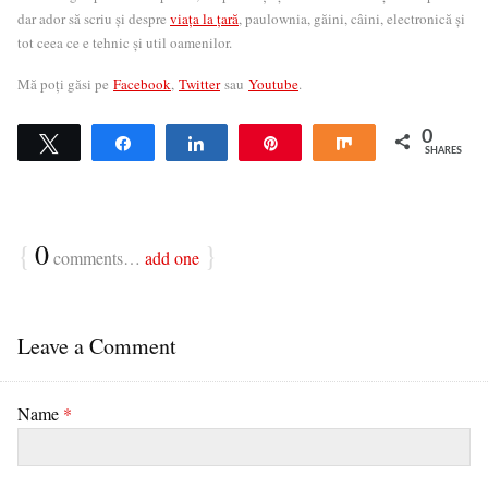
dar ador să scriu și despre
viața la țară
, paulownia, găini, câini, electronică și
tot ceea ce e tehnic și util oamenilor.
Mă poți găsi pe
Facebook
,
Twitter
sau
Youtube
.
0
Tweet
Share
Share
Pin
Share
SHARES
{
0
}
comments…
add one
Leave a Comment
Name
*