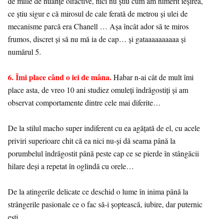
de miile de nuanțe olfactive, nici nu știu cum am nimerit ieșirea,
ce știu sigur e că mirosul de cale ferată de metrou și ulei de
mecanisme parcă era Chanell … Așa încât ador să te miros
frumos, discret și să nu mă ia de cap… și gataaaaaaaaaa și
numărul 5.
6. Îmi place când o iei de mâna.
Habar n-ai cât de mult îmi
place asta, de vreo 10 ani studiez omuleți îndrăgostiți și am
observat comportamente dintre cele mai diferite…
De la stilul macho super indiferent cu ea agățată de el, cu acele
priviri superioare chit că ea nici nu-și dă seama până la
porumbelul îndrăgostit până peste cap ce se pierde în stângăcii
hilare deși a repetat în oglindă cu orele…
De la atingerile delicate ce deschid o lume în inima până la
strângerile pasionale ce o fac să-i șoptească, iubire, dar puternic
ești…