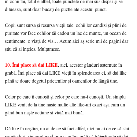
în ochii tăi, totul e altfel, toate punctele de mai sus dispar și se
diluează, sunt doar bucăți de puzlle ale acestui punct.
Copii sunt sursa și resursa vieții tale, ochii lor candizi și plini de
puritate vor face ochilor tăi cadou un lac de munte, un ocean de
sentimente, o viață de vis… Acum aici aș scrie mii de pagini dar
știu că ai înțeles. Mulțumesc.
10. Îmi place să dai LIKE
, aici, acestor gânduri așternute în
grabă. Îmi place să dai LIKE vieții în splendoarea ei, să dai like
până te doare degetul prietenilor și oamenilor de lângă tine.
Celor pe care îi cunoști și celor pe care nu-i cunoști. Un simplu
LIKE venit de la tine naște multe alte like-uri exact așa cum un
gând bun naște acțiune și viață mai bună.
Dă like în neștire, nu ai de ce să faci altfel, nici nu ai de ce să stai
pe gânduri, singurul mod prin care îmi arăți că trăiești este să dai