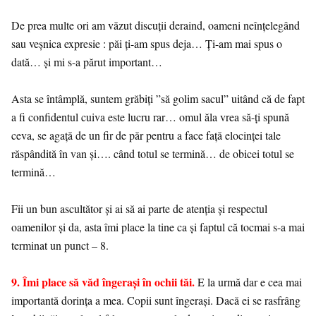
De prea multe ori am văzut discuții deraind, oameni neînțelegând
sau veșnica expresie : păi ți-am spus deja… Ți-am mai spus o
dată… și mi s-a părut important…
Asta se întâmplă, suntem grăbiți ”să golim sacul” uitând că de fapt
a fi confidentul cuiva este lucru rar… omul ăla vrea să-ți spună
ceva, se agață de un fir de păr pentru a face față elocinței tale
răspândită în van și…. când totul se termină… de obicei totul se
termină…
Fii un bun ascultător și ai să ai parte de atenția și respectul
oamenilor și da, asta îmi place la tine ca și faptul că tocmai s-a mai
terminat un punct – 8.
9. Îmi place să văd îngerași în ochii tăi.
E la urmă dar e cea mai
importantă dorința a mea. Copii sunt îngerași. Dacă ei se rasfrâng