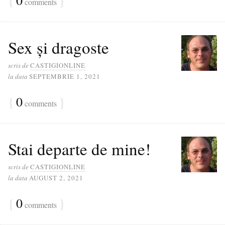
{
0
}
comments
Sex și dragoste
scris de
CASTIGIONLINE
la data
SEPTEMBRIE 1, 2021
{
0
}
comments
Stai departe de mine!
scris de
CASTIGIONLINE
la data
AUGUST 2, 2021
{
0
}
comments