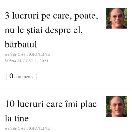
3 lucruri pe care, poate,
nu le știai despre el,
bărbatul
scris de
CASTIGIONLINE
la data
AUGUST 1, 2021
{
0
}
comments
10 lucruri care îmi plac
la tine
scris de
CASTIGIONLINE