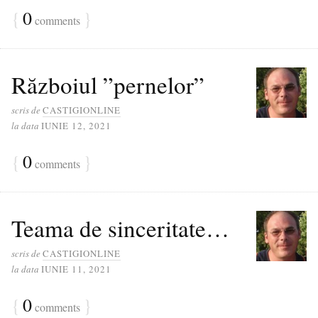
{
0
}
comments
Războiul ”pernelor”
scris de
CASTIGIONLINE
la data
IUNIE 12, 2021
{
0
}
comments
Teama de sinceritate…
scris de
CASTIGIONLINE
la data
IUNIE 11, 2021
{
0
}
comments