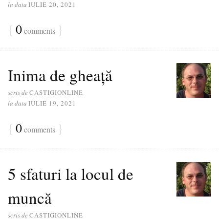
la data
IULIE 20, 2021
{
0
}
comments
Inima de gheață
scris de
CASTIGIONLINE
la data
IULIE 19, 2021
{
0
}
comments
5 sfaturi la locul de
muncă
scris de
CASTIGIONLINE