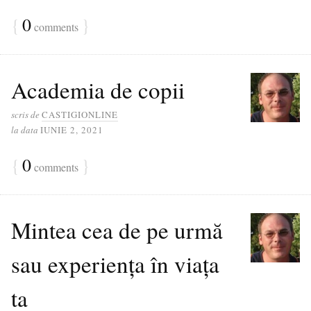
{
0
}
comments
Academia de copii
scris de
CASTIGIONLINE
la data
IUNIE 2, 2021
{
0
}
comments
Mintea cea de pe urmă
sau experiența în viața
ta