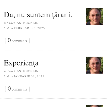
Da, nu suntem țărani.
scris de
CASTIGIONLINE
la data
FEBRUARIE 5, 2025
{
0
}
comments
Experiența
scris de
CASTIGIONLINE
la data
IANUARIE 31, 2025
{
0
}
comments