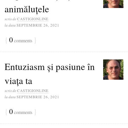
animăluțele
scris de
CASTIGIONLINE
la data
SEPTEMBRIE 26, 2021
{
0
}
comments
Entuziasm și pasiune în
viața ta
scris de
CASTIGIONLINE
la data
SEPTEMBRIE 26, 2021
{
0
}
comments