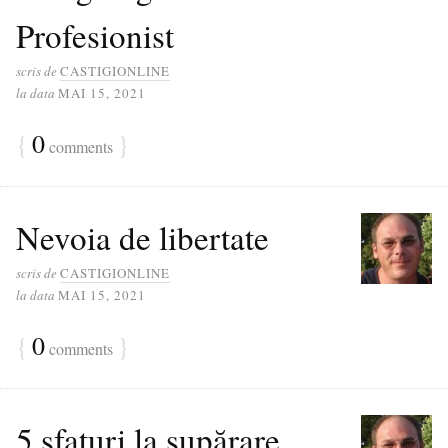
Profesionist
scris de
CASTIGIONLINE
la data
MAI 15, 2021
{
0
}
comments
Nevoia de libertate
scris de
CASTIGIONLINE
la data
MAI 15, 2021
{
0
}
comments
5 sfaturi la supărare