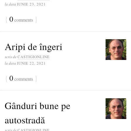
la data
IUNIE 23, 2021
{
0
}
comments
Aripi de îngeri
scris de
CASTIGIONLINE
la data
IUNIE 22, 2021
{
0
}
comments
Gânduri bune pe
autostradă
scris de
CASTIGIONLINE