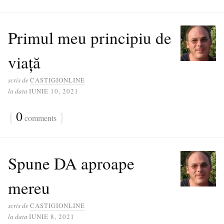
Primul meu principiu de
viață
scris de
CASTIGIONLINE
la data
IUNIE 10, 2021
{
0
}
comments
Spune DA aproape
mereu
scris de
CASTIGIONLINE
la data
IUNIE 8, 2021