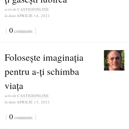
scris de
CASTIGIONLINE
la data
APRILIE 14, 2021
{
0
}
comments
Folosește imaginația
pentru a-ți schimba
viața
scris de
CASTIGIONLINE
la data
APRILIE 13, 2021
{
0
}
comments