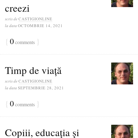
creezi
scris de
CASTIGIONLINE
la data
OCTOMBRIE 14, 2021
{
0
}
comments
Timp de viață
scris de
CASTIGIONLINE
la data
SEPTEMBRIE 28, 2021
{
0
}
comments
Copiii, educația și