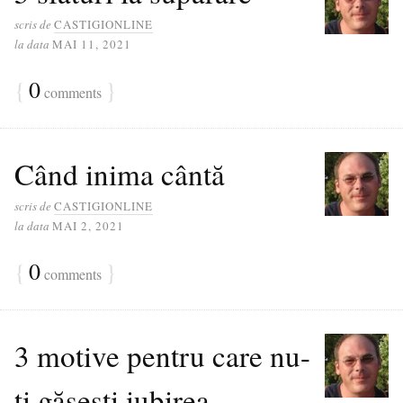
scris de
CASTIGIONLINE
la data
MAI 11, 2021
{
0
}
comments
Când inima cântă
scris de
CASTIGIONLINE
la data
MAI 2, 2021
{
0
}
comments
3 motive pentru care nu-
ți găsești iubirea