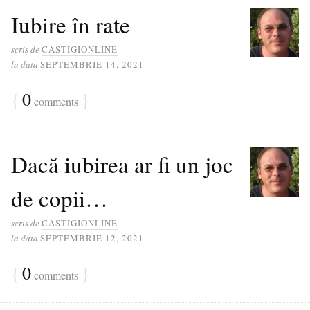
Iubire în rate
scris de
CASTIGIONLINE
la data
SEPTEMBRIE 14, 2021
{
0
}
comments
Dacă iubirea ar fi un joc
de copii…
scris de
CASTIGIONLINE
la data
SEPTEMBRIE 12, 2021
{
0
}
comments