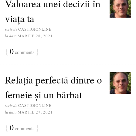
Valoarea unei decizii în
viața ta
scris de
CASTIGIONLINE
la data
MARTIE 28, 2021
{
0
}
comments
Relația perfectă dintre o
femeie și un bărbat
scris de
CASTIGIONLINE
la data
MARTIE 27, 2021
{
0
}
comments