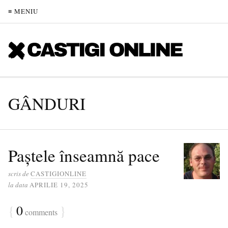
≡ MENIU
GÂNDURI
Paștele înseamnă pace
scris de
CASTIGIONLINE
la data
APRILIE 19, 2025
{
0
}
comments