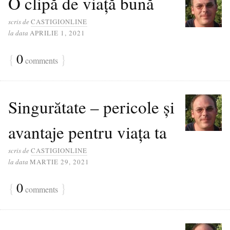
O clipă de viață bună
scris de
CASTIGIONLINE
la data
APRILIE 1, 2021
{
0
}
comments
Singurătate – pericole și
avantaje pentru viața ta
scris de
CASTIGIONLINE
la data
MARTIE 29, 2021
{
0
}
comments