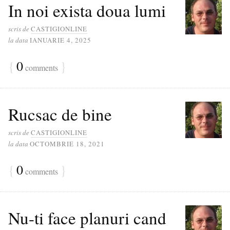
In noi exista doua lumi
scris de
CASTIGIONLINE
la data
IANUARIE 4, 2025
{
0
}
comments
Rucsac de bine
scris de
CASTIGIONLINE
la data
OCTOMBRIE 18, 2021
{
0
}
comments
Nu-ti face planuri cand