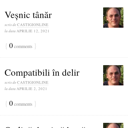
Veșnic tânăr
scris de
CASTIGIONLINE
la data
APRILIE 12, 2021
{
0
}
comments
Compatibili în delir
scris de
CASTIGIONLINE
la data
APRILIE 2, 2021
{
0
}
comments