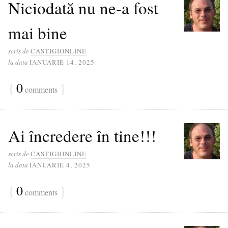
Niciodată nu ne-a fost
mai bine
scris de
CASTIGIONLINE
la data
IANUARIE 14, 2025
{
0
}
comments
Ai încredere în tine!!!
scris de
CASTIGIONLINE
la data
IANUARIE 4, 2025
{
0
}
comments