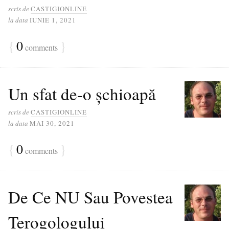
scris de
CASTIGIONLINE
la data
IUNIE 1, 2021
{
0
}
comments
Un sfat de-o șchioapă
scris de
CASTIGIONLINE
la data
MAI 30, 2021
{
0
}
comments
De Ce NU Sau Povestea
Terogologului