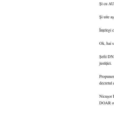
Și cu AU
Și uite a
Înțelegi 
Ok, hai 
Șefii DN
justiției.
Propuneri
decretul 
Nicușor D
DOAR o 