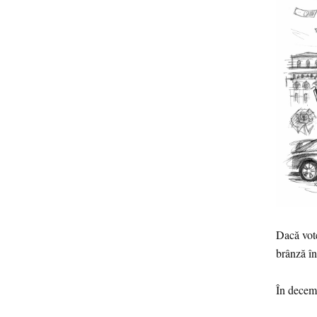
Dacă vote
brânză în
În decemb