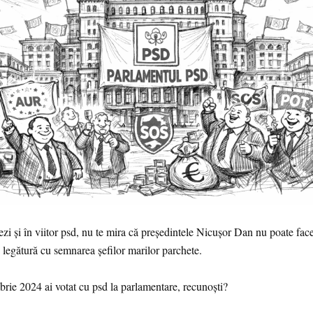
zi și în viitor psd, nu te mira că președintele Nicușor Dan nu poate fac
 legătură cu semnarea șefilor marilor parchete.
rie 2024 ai votat cu psd la parlamentare, recunoști?