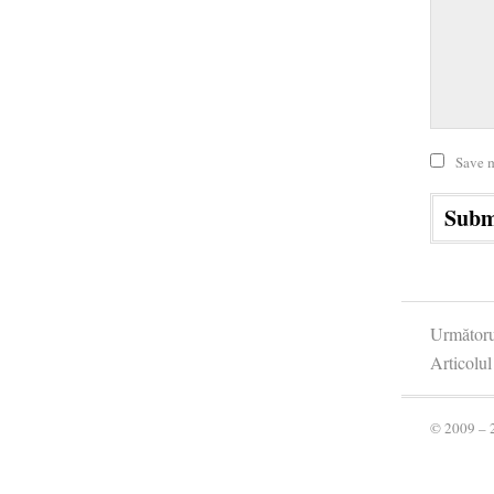
Save m
Următorul
Articolul
© 2009 – 2