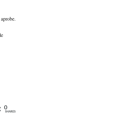
ă aprobe.
le
0
SHARES