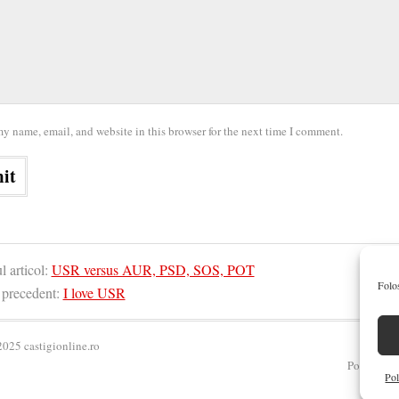
y name, email, and website in this browser for the next time I comment.
 articol:
USR versus AUR, PSD, SOS, POT
Folos
 precedent:
I love USR
025 castigionline.ro
Politica de
Pol