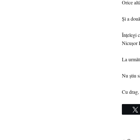
Orice alt
Și a două
Înțelegi 
Nicușor 
La următo
Nu știu 
Cu drag, 