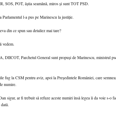
R, SOS, POT, ăștia seamănă, miros și sunt TOT PSD.
șa Parlamentul l-a pus pe Marinescu la justiție.
ceva din ce spun sau detaliez mai tare?
să vedem.
A, DIICOT, Parchetul General sunt propuși de Marinescu, ministrul psd
le fug la CSM pentru aviz, apoi la Președintele României, care semnea
de numire.
an sigur, ar fi trebuit să refuze aceste numiri însă legea îi da voie s-o f
dată.