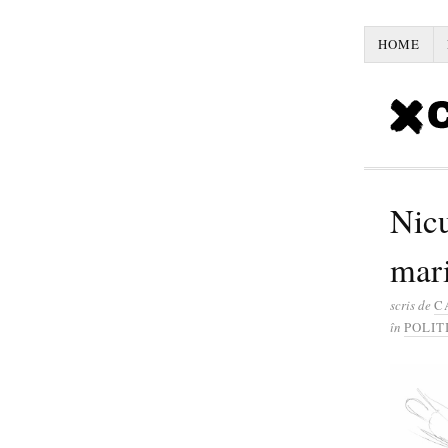
HOME
Nicu
mari
scris de
C
în
POLIT