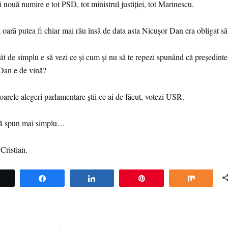
ă nouă numire e tot PSD, tot ministrul justiției, tot Marinescu.
 oară putea fi chiar mai rău însă de data asta Nicușor Dan era obligat s
cât de simplu e să vezi ce și cum și nu să te repezi spunând că președinte
Dan e de vină?
arele alegeri parlamentare știi ce ai de făcut, votezi USR.
să spun mai simplu…
Cristian.
Tweet
Share
Share
Pin
Share