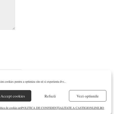
im cookies pentru a optimiza site-ul si experienta dvs..
Accept cookies
Refuză
Vezi optiunile
 cookie-uri
itica de cookie-uri
POLITICA DE CONFIDENŢIALITATE A CASTIGIONLINE.RO

