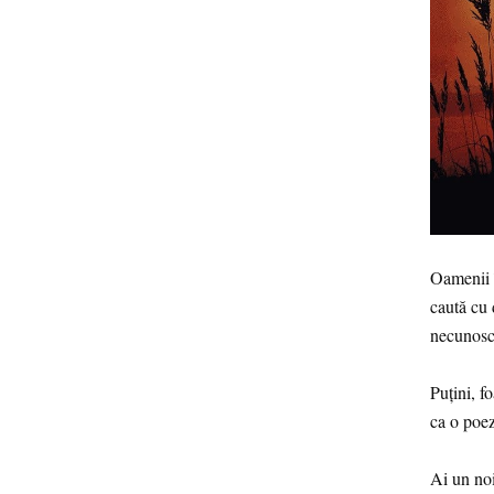
Oamenii î
caută cu 
necunos
Puțini, f
ca o poez
Ai un noi