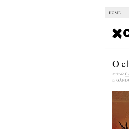
HOME
O cl
scris de
C
în
GÂND