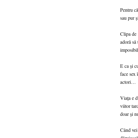
Pentru că
sau pur ș
Clipa de 
adoră să t
imposibil
E ca și c
face sex î
actori…
Viața e d
viitor ta
doar și n
Când vei 
dăruiască