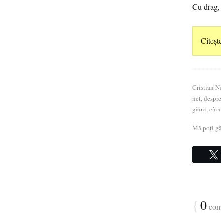
Cu drag, 
Citeșt
Cristian N
net, despre
găini, câin
Mă poți g
{
0
com