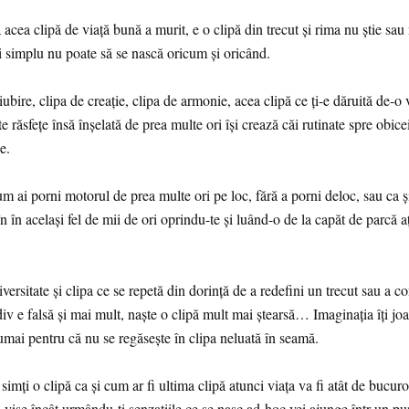
 acea clipă de viață bună a murit, e o clipă din trecut și rima nu știe sau
i simplu nu poate să se nască oricum și oricând.
iubire, clipa de creație, clipa de armonie, acea clipă ce ți-e dăruită de-o 
e răsfețe însă înșelată de prea multe ori își crează căi rutinate spre obice
e.
um ai porni motorul de prea multe ori pe loc, fără a porni deloc, sau ca ș
n în același fel de mii de ori oprindu-te și luând-o de la capăt de parcă aț
iversitate și clipa ce se repetă din dorință de a redefini un trecut sau a c
rdiv e falsă și mai mult, naște o clipă mult mai ștearsă… Imaginația îți joa
umai pentru că nu se regăsește în clipa neluată în seamă.
simți o clipă ca și cum ar fi ultima clipă atunci viața va fi atât de bucuro
 vise încât urmându-ți senzațiile ce se nasc ad-hoc vei ajunge într-un pu