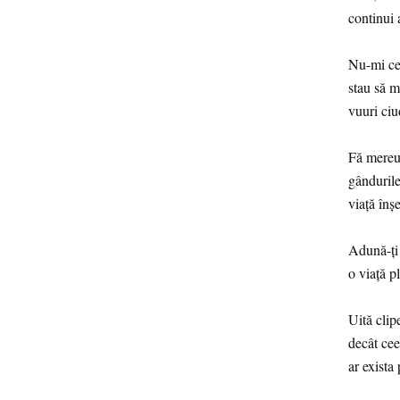
continui 
Nu-mi cer
stau să m
vuuri ciud
Fă mereu 
gândurile
viață înșe
Adună-ți 
o viață p
Uită clip
decât cee
ar exist