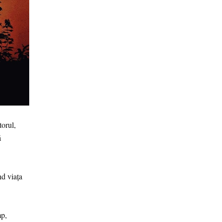
torul,
ă
nd viața
mp,