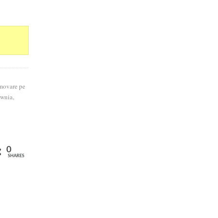
omovare pe
ownia,
0
SHARES