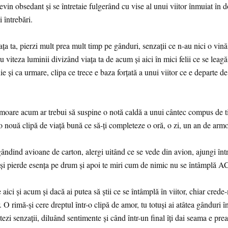
revin obsedant și se întretaie fulgerând cu vise al unui viitor înmuiat în d
 întrebări.
ața ta, pierzi mult prea mult timp pe gânduri, senzații ce n-au nici o vină
u viteza luminii divizând viața ta de acum și aici în mici felii ce se leagă
e și ca urmare, clipa ce trece e baza forțată a unui viitor ce e departe d
moare acum ar trebui să suspine o notă caldă a unui cântec compus de t
 nouă clipă de viață bună ce să-ți completeze o oră, o zi, un an de ar
gândind avioane de carton, alergi uitând ce se vede din avion, ajungi înt
-și pierde esența pe drum și apoi te miri cum de nimic nu se întâmpl
 aici și acum și dacă ai putea să știi ce se întâmplă în viitor, chiar crede-
r. O rimă-și cere dreptul într-o clipă de amor, tu totuși ai atâtea gânduri î
ratezi senzații, diluând sentimente și când într-un final îți dai seama e pr