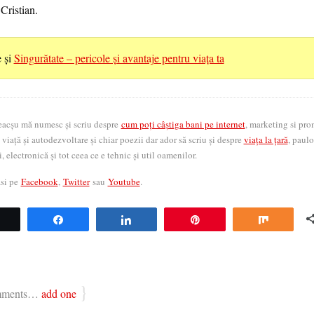
Cristian.
e și
Singurătate – pericole și avantaje pentru viața ta
eacșu mă numesc și scriu despre
cum poți câștiga bani pe internet
, marketing si pr
 viață și autodezvoltare și chiar poezii dar ador să scriu și despre
viața la țară
, paul
i, electronică și tot ceea ce e tehnic și util oamenilor.
ăsi pe
Facebook
,
Twitter
sau
Youtube
.
Tweet
Share
Share
Pin
Share
}
ments…
add one