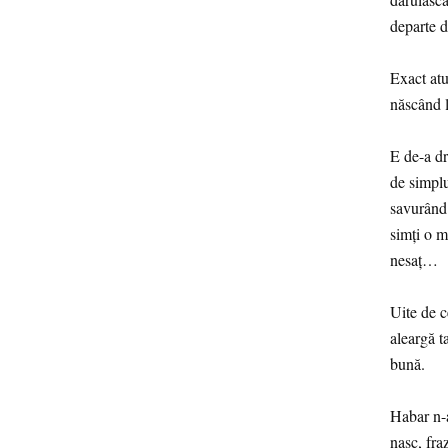
departe d
Exact atu
născând la
E de-a dre
de simplu
savurând 
simți o m
nesaț…
Uite de c
aleargă t
bună.
Habar n-a
nasc, fra