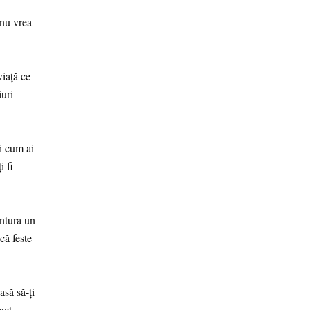
 nu vrea
viață ce
iuri
i cum ai
i fi
ontura un
că feste
asă să-ți
nct