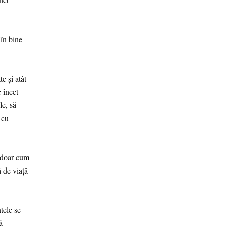
 în bine
e și atât
 încet
le, să
 cu
t doar cum
ă de viață
tele se
ă