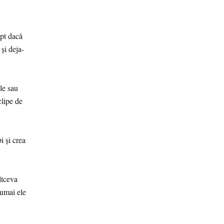
apt dacă
și deja-
le sau
clipe de
i și crea
ltceva
numai ele