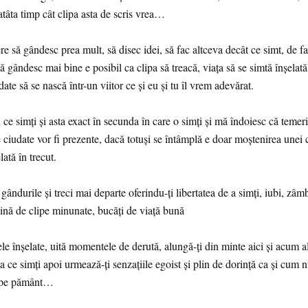
atâta timp cât clipa asta de scris vrea…
e să gândesc prea mult, să disec idei, să fac altceva decât ce simt, de f
ă gândesc mai bine e posibil ca clipa să treacă, viața să se simtă înșelată 
ate să se nască într-un viitor ce și eu și tu îl vrem adevărat.
ce simți și asta exact în secunda în care o simți și mă îndoiesc că temeri
 ciudate vor fi prezente, dacă totuși se întâmplă e doar moștenirea unei 
lată în trecut.
gândurile și treci mai departe oferindu-ți libertatea de a simți, iubi, zâmb
lină de clipe minunate, bucăți de viață bună
ele înșelate, uită momentele de derută, alungă-ți din minte aici și acum a
a ce simți apoi urmează-ți senzațiile egoist și plin de dorință ca și cum 
a pe pământ…