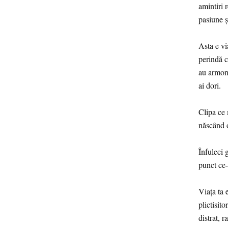
amintiri 
pasiune și
Asta e vi
perindă c
au armoni
ai dori.
Clipa ce 
născând o
Înfuleci 
punct ce
Viața ta e
plictisito
distrat, 