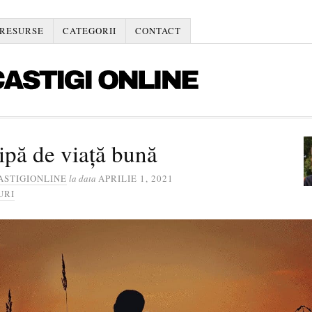
RESURSE
CATEGORII
CONTACT
ipă de viață bună
ASTIGIONLINE
la data
APRILIE 1, 2021
URI