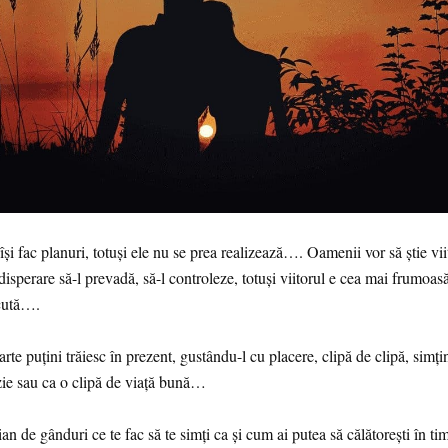
și fac planuri, totuși ele nu se prea realizează…. Oamenii vor să știe vii
disperare să-l prevadă, să-l controleze, totuși viitorul e cea mai frumoas
cută….
oarte puțini trăiesc în prezent, gustându-l cu placere, clipă de clipă, simți
ie sau ca o clipă de viață bună…
an de gânduri ce te fac să te simți ca și cum ai putea să călătorești în ti