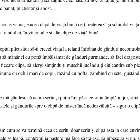
e banal, plictisitor și anost…
nci se va naște acea clipă de viață bună ce-ți reiterează și schimbă viața
 rândul ei, în viitor, alte și alte clipe de viață bună.
ptul plictisitor să-ți creezi viața la relanti înfrânat de gânduri necontrolat
 să mănânci cu poftă îmbălsămat de gânduri gurmande, să faci dragoste
fiecare clipă, să alergi simțindu-ți mușchii jucându-ți ciuleandra sub pie
inune cu ochii mari de copil, râzând cu poftă, zâmbind cu sete, gustând
e mă gândesc că acum scriu și puțin îmi păsa ce se întâmplă în jur, sim
astele și gândurile spre o clipă de mister încă nedezvăluită – sigur o clip
m cum se va termină ceea ce scriu, doar scriu și clipa asta în care cuvin
zele se leagă, contextul ia naștere mă face să trăiesc, să iubesc să scriu, s