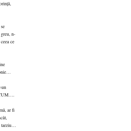
orință,
 se
 greu, n-
e ceea ce
ine
monie…
r-un
ă ACUM….
mă, ar fi
ncât,
ea tarziu…